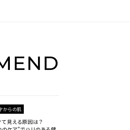
MEND
0才からの肌
けて見える原因は？
2つのケア”でハリのある健