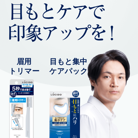
眉用
目もと
集中
トリマー
ケアパック