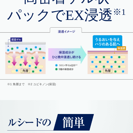
※1
パックでEX浸透
※1 角層まで ※2 ユビキノン(保湿)