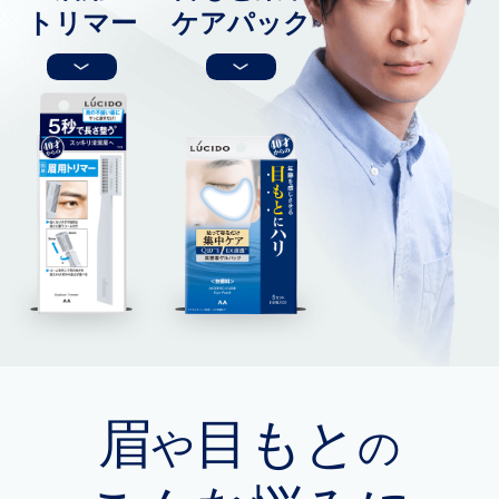
トリマー
ケアパック
眉
目もと
や
の