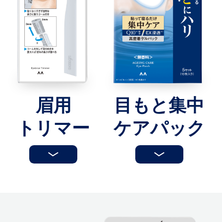
眉用
目もと
集中
トリマー
ケアパック