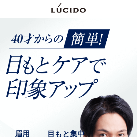
眉用
目もと集中