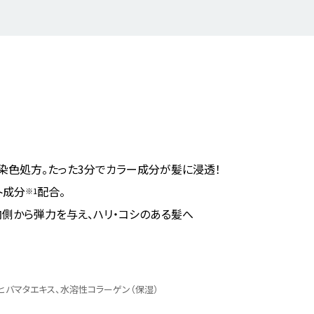
染色処方。たった3分でカラー成分が髪に浸透！
ト成分
配合。
※1
内側から弾力を与え、ハリ・コシのある髪へ
ヒバマタエキス、水溶性コラーゲン（保湿）