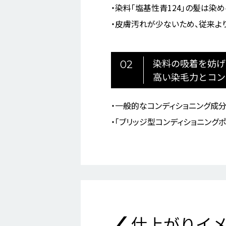
染料「塩基性青124」の髪は染
皮膚汚れが少ないため、従来よ
染料の吸着を妨げ
02
高い染毛力とコン
一般的なコンディショニング成
｢ブリッジ型コンディショニング
仕上がりイ